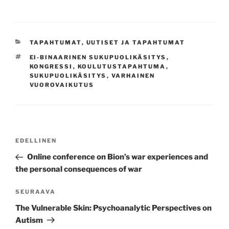
KATEGORIAT
TAPAHTUMAT
,
UUTISET JA TAPAHTUMAT
AVAINSANAT
EI-BINAARINEN SUKUPUOLIKÄSITYS
,
KONGRESSI
,
KOULUTUSTAPAHTUMA
,
SUKUPUOLIKÄSITYS
,
VARHAINEN
VUOROVAIKUTUS
Artikkelien
Edellinen
EDELLINEN
selaus
artikkeli
Online conference on Bion’s war experiences and
the personal consequences of war
Seuraava
SEURAAVA
artikkeli
The Vulnerable Skin: Psychoanalytic Perspectives on
Autism