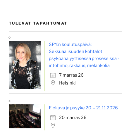
TULEVAT TAPAHTUMAT
SPY:n koulutuspäivä:
Seksuaalisuuden kohtalot
psykoanalyyttisessa prosessissa -
intohimo, rakkaus, melankolia
7 marras 26
Helsinki
Elokuva ja psyyke 20. – 21.11.2026
20 marras 26