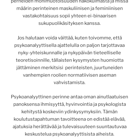
perheiden monimuotoisuuden näkökulmasta ja missä
määrin perinteinen maskuliinisen ja feminiinisen
vastakohtaisuus sopii yhteen ei-binaarisen
sukupuolikäsityksen kanssa.
Jos halutaan voida väittää, kuten toivomme, että
psykoanalyyttisella ajattelulla on paljon tarjottavaa
nyky-yhteiskunnalle ja nykypäivän tieteelliselle
teoretisoinnille, tällaisten kysymysten huomiotta
jättäminen merkitsisi perinteisten, juurtuneiden
vanhempien roolien normatiivisen aseman
vahvistamista.
Psykoanalyyttinen perinne antaa oman ainutlaatuisen
panoksensa ihmisyyttä, hyvinvointia ja psykologista
kehitystä koskeviin ydinkysymyksiin. Tämän
koulutustapahtuman tavoitteena on edistää elävää,
ajatuksia herättävää ja tulevaisuuteen suuntautuvaa
keskustelua psykoanalyyttisista aiheista.