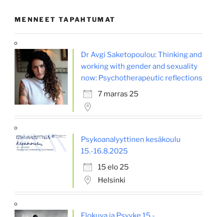
MENNEET TAPAHTUMAT
Dr Avgi Saketopoulou: Thinking and
working with gender and sexuality
now: Psychotherapeutic reflections
7 marras 25
Psykoanalyyttinen kesäkoulu
15.-16.8.2025
15 elo 25
Helsinki
Elokuva ja Psyyke 15 -