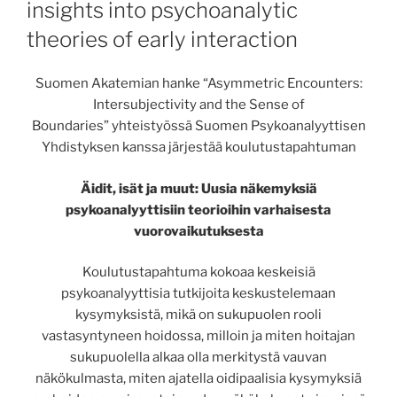
insights into psychoanalytic
theories of early interaction
Suomen Akatemian hanke “Asymmetric Encounters:
Intersubjectivity and the Sense of
Boundaries” yhteistyössä Suomen Psykoanalyyttisen
Yhdistyksen kanssa järjestää koulutustapahtuman
Äidit, isät ja muut: Uusia näkemyksiä
psykoanalyyttisiin teorioihin varhaisesta
vuorovaikutuksesta
Koulutustapahtuma kokoaa keskeisiä
psykoanalyyttisia tutkijoita keskustelemaan
kysymyksistä, mikä on sukupuolen rooli
vastasyntyneen hoidossa, milloin ja miten hoitajan
sukupuolella alkaa olla merkitystä vauvan
näkökulmasta, miten ajatella oidipaalisia kysymyksiä