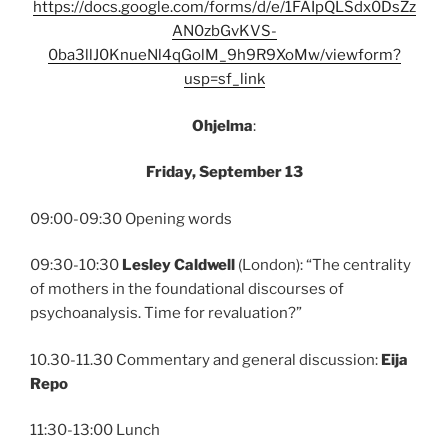
https://docs.google.com/forms/d/e/1FAIpQLSdx0DsZz
AN0zbGvKVS-
0ba3llJ0KnueNl4qGolM_9h9R9XoMw/viewform?
usp=sf_link
Ohjelma
:
Friday, September 13
09:00-09:30 Opening words
09:30-10:30
Lesley Caldwell
(London): “The centrality
of mothers in the foundational discourses of
psychoanalysis. Time for revaluation?”
10.30-11.30 Commentary and general discussion:
Eija
Repo
11:30-13:00 Lunch