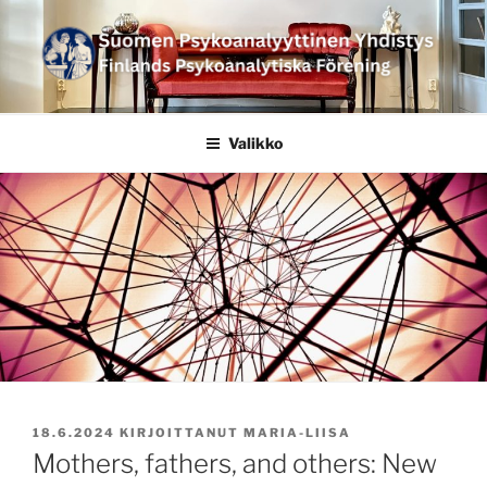
Siirry
sisältöön
SUOMEN
PSYKOANALYYTTINEN
Valikko
YHDISTYS FINLANDS
PSYKOANALYTISKA
FÖRENING
JULKAISTU
18.6.2024
KIRJOITTANUT
MARIA-LIISA
Mothers, fathers, and others: New