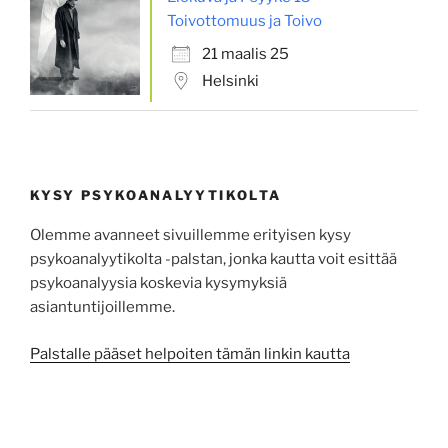
Toivottomuus ja Toivo
21 maalis 25
Helsinki
KYSY PSYKOANALYYTIKOLTA
Olemme avanneet sivuillemme erityisen kysy
psykoanalyytikolta -palstan, jonka kautta voit esittää
psykoa­na­lyysia koskevia kysy­myksiä
asiantuntijoillemme.
Palstalle pääset helpoiten tämän linkin kautta