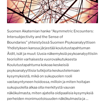
Suomen Akatemian hanke “Asymmetric Encounters:
Intersubjectivity and the Sense of
Boundaries” yhteistyössä Suomen Psykoanalyyttisen
Yhdistyksen kanssa järjestää koulutustapahtuman
Äidit, isät ja muut: Uusia näkemyksiä psykoanalyyttisiin
teorioihin varhaisesta vuorovaikutuksesta
Koulutustapahtuma kokoaa keskeisiä
psykoanalyyttisia tutkijoita keskustelemaan
kysymyksistä, mikä on sukupuolen rooli
vastasyntyneen hoidossa, milloin ja miten hoitajan
sukupuolella alkaa olla merkitystä vauvan
näkökulmasta, miten ajatella oidipaalisia kysymyksiä
perheiden monimuotoisuuden näkökulmasta ja …