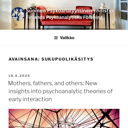
Siirry
sisältöön
SUOMEN
PSYKOANALYYTTINEN
Valikko
YHDISTYS FINLANDS
PSYKOANALYTISKA
AVAINSANA:
SUKUPUOLIKÄSITYS
FÖRENING
JULKAISTU
18.6.2024
Mothers, fathers, and others: New
insights into psychoanalytic theories of
early interaction