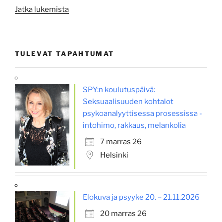
”Mothers,
Jatka lukemista
fathers,
and
others:
TULEVAT TAPAHTUMAT
New
insights
into
SPY:n koulutuspäivä:
psychoanalytic
Seksuaalisuuden kohtalot
theories
psykoanalyyttisessa prosessissa -
of
intohimo, rakkaus, melankolia
early
interaction”
7 marras 26
Helsinki
Elokuva ja psyyke 20. – 21.11.2026
20 marras 26