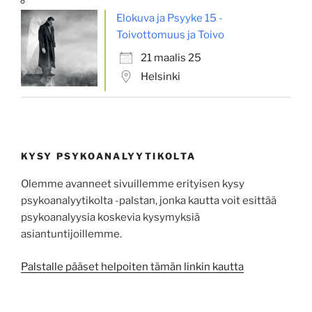
Elokuva ja Psyyke 15 -
Toivottomuus ja Toivo
21 maalis 25
Helsinki
KYSY PSYKOANALYYTIKOLTA
Olemme avanneet sivuillemme erityisen kysy
psykoanalyytikolta -palstan, jonka kautta voit esittää
psykoa­na­lyysia koskevia kysy­myksiä
asiantuntijoillemme.
Palstalle pääset helpoiten tämän linkin kautta