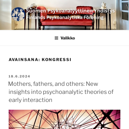
Siirry
sisältöön
SUOMEN
PSYKOANALYYTTINEN
Valikko
YHDISTYS FINLANDS
PSYKOANALYTISKA
AVAINSANA:
KONGRESSI
FÖRENING
JULKAISTU
18.6.2024
Mothers, fathers, and others: New
insights into psychoanalytic theories of
early interaction