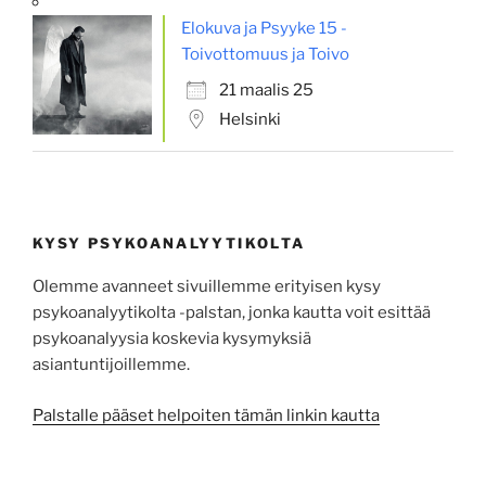
Elokuva ja Psyyke 15 -
Toivottomuus ja Toivo
21 maalis 25
Helsinki
KYSY PSYKOANALYYTIKOLTA
Olemme avanneet sivuillemme erityisen kysy
psykoanalyytikolta -palstan, jonka kautta voit esittää
psykoa­na­lyysia koskevia kysy­myksiä
asiantuntijoillemme.
Palstalle pääset helpoiten tämän linkin kautta