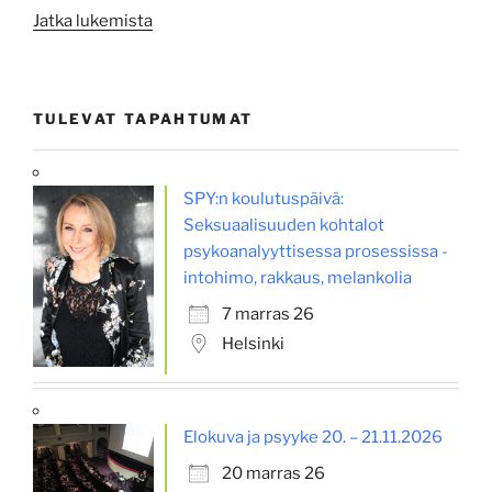
”Mothers,
Jatka lukemista
fathers,
and
others:
TULEVAT TAPAHTUMAT
New
insights
into
SPY:n koulutuspäivä:
psychoanalytic
Seksuaalisuuden kohtalot
theories
psykoanalyyttisessa prosessissa -
of
intohimo, rakkaus, melankolia
early
interaction”
7 marras 26
Helsinki
Elokuva ja psyyke 20. – 21.11.2026
20 marras 26