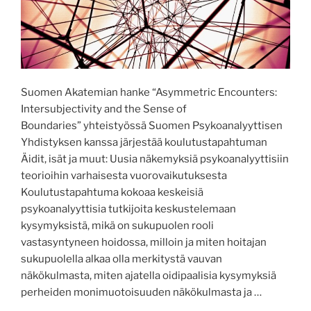
Suomen Akatemian hanke “Asymmetric Encounters:
Intersubjectivity and the Sense of
Boundaries” yhteistyössä Suomen Psykoanalyyttisen
Yhdistyksen kanssa järjestää koulutustapahtuman
Äidit, isät ja muut: Uusia näkemyksiä psykoanalyyttisiin
teorioihin varhaisesta vuorovaikutuksesta
Koulutustapahtuma kokoaa keskeisiä
psykoanalyyttisia tutkijoita keskustelemaan
kysymyksistä, mikä on sukupuolen rooli
vastasyntyneen hoidossa, milloin ja miten hoitajan
sukupuolella alkaa olla merkitystä vauvan
näkökulmasta, miten ajatella oidipaalisia kysymyksiä
perheiden monimuotoisuuden näkökulmasta ja …