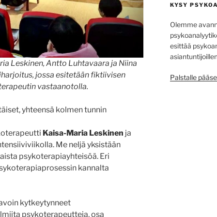
KYSY PSYKO
Olemme avannee
psykoanalyytiko
esittää psykoa­
asiantuntijoill
ia Leskinen, Antto Luhtavaara ja Niina
rjoitus, jossa esitetään fiktiivisen
Palstalle pääse
erapeutin vastaanotolla.
ttäiset, yhteensä kolmen tunnin
koterapeutti
Kaisa-Maria Leskinen
ja
ensiiviviikolla. Me neljä yksistään
sta psykoterapiayhteisöä. Eri
sykoterapiaprosessin kannalta
 tavoin kytkeytynneet
lmiita psykoterapeutteja, osa