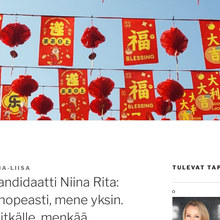
TULEVAT TA
A-LIISA
ndidaatti Niina Rita:
nopeasti, mene yksin.
itkälle, menkää