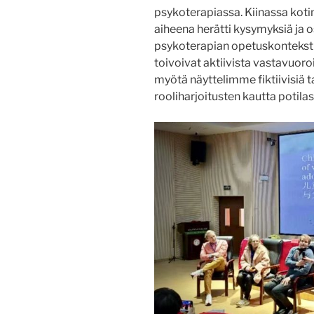
psykoterapiassa. Kiinassa koti
aiheena herätti kysymyksiä ja osa
psykoterapian opetuskontekstis
toivoivat aktiivista vastavuoro
myötä näyttelimme fiktiivisiä
rooliharjoitusten kautta potila