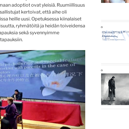
maan adoptiot ovat yleisiä. Ruumiillisuus
llistujat kertoivat, että aihe oli
sa heille uusi. Opetuksessa kiinalaiset
isuutta, ryhmätöitä ja heidän toiveidensa
 tapauksia sekä syvennyimme
stapauksiin.