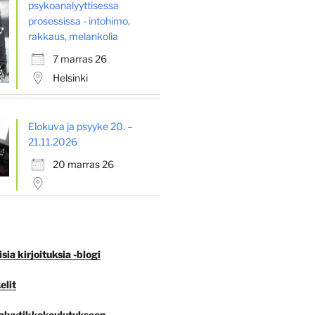
psykoanalyyttisessa
prosessissa - intohimo,
rakkaus, melankolia
7 marras 26
Helsinki
Elokuva ja psyyke 20. –
21.11.2026
20 marras 26
ia kirjoituksia -blogi
elit
lyytikkokoulutukseen