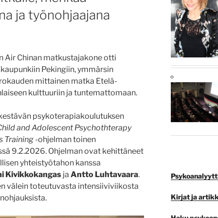
na ja työnohjaajana
un Air Chinan matkustajakone otti
kaupunkiin Pekingiin, ymmärsin
orokauden mittainen matka Etelä-
nlaiseen kulttuuriin ja tuntemattomaan.
a kestävän psykoterapiakoulutuksen
Child and Adolescent Psychothterapy
s Training
-ohjelman toinen
ssä 9.2.2026. Ohjelman ovat kehittäneet
llisen yhteistyötahon kanssa
i Kivikkokangas
ja
Antto Luhtavaara
.
Psykoanalyyttis
välein toteutuvasta intensiiviviikosta
Kirjat ja artikk
yönohjauksista.
Haku psykoana