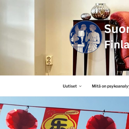
Siirry
sisältöön
SUOMEN P
FINLANDS
Uutiset
Mitä on psykoanaly