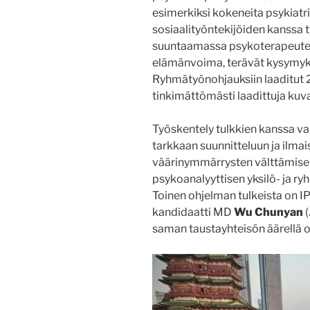
esimerkiksi kokeneita psykiatri
sosiaalityöntekijöiden kanssa 
suuntaamassa psykoterapeuteiks
elämänvoima, terävät kysymykse
Ryhmätyönohjauksiin laaditut 25
tinkimättömästi laadittuja kuv
Työskentely tulkkien kanssa va
tarkkaan suunnitteluun ja ilm
väärinymmärrysten välttämisek
psykoanalyyttisen yksilö- ja r
Toinen ohjelman tulkeista on 
kandidaatti MD
Wu Chunyan
(
saman taustayhteisön äärellä o