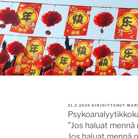
JULKAISTU
21.2.2026
KIRJOITTANUT
MARI
Psykoanalyytikkoka
”Jos haluat mennä 
Jos haluat mennä p