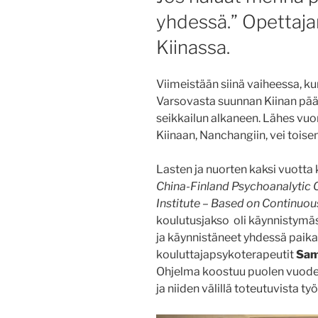
yhdessä.” Opettaja
Kiinassa.
Viimeistään siinä vaiheessa, k
Varsovasta suunnan Kiinan pää
seikkailun alkaneen. Lähes vu
Kiinaan, Nanchangiin, vei toise
Lasten ja nuorten kaksi vuott
China-Finland Psychoanalytic 
Institute – Based on Continuou
koulutusjakso oli käynnistymä
ja käynnistäneet yhdessä paika
kouluttajapsykoterapeutit
Sam
Ohjelma koostuu puolen vuoden 
ja niiden välillä toteutuvista t