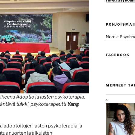
POHJOISMAI
Nordic Psychoa
FACEBOOK
MENNEET T
aiheena
Adoptio ja lasten psykoterapia
.
äntävä tulkki, psykoterapeutti
Yang
lla adoptoitujen lasten psykoterapia ja
tus nuorten ja aikuisten