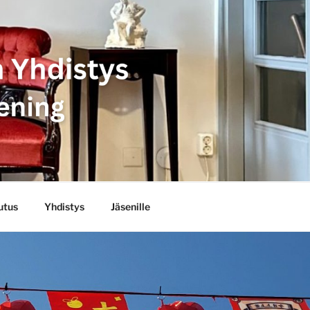
YHDISTYS
FÖRENING
utus
Yhdistys
Jäsenille