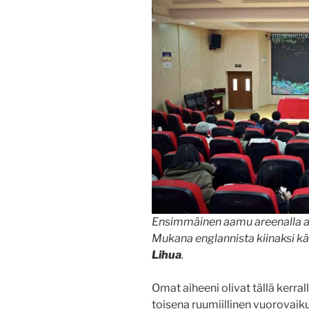
Ensimmäinen aamu areenalla 
Mukana englannista kiinaksi kä
Lihua
.
Omat aiheeni olivat tällä kerra
toisena ruumiillinen vuorovaiku