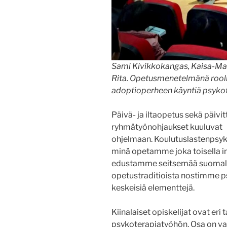
Sami Kivikkokangas, Kaisa-Mar
Rita. Opetusmenetelmänä rooliha
adoptioperheen käyntiä psykot
Päivä- ja iltaopetus sekä päivi
ryhmätyönohjaukset kuuluvat
ohjelmaan. Koulutuslastenpsy
minä opetamme joka toisella int
edustamme seitsemää suomalai
opetustraditioista nostimme p
keskeisiä elementtejä.
Kiinalaiset opiskelijat ovat eri
psykoterapiatyöhön. Osa on va