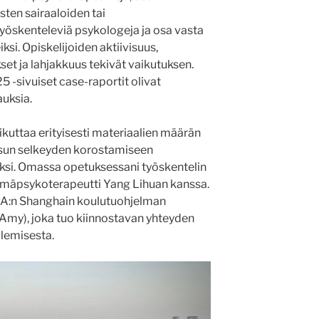
sten sairaaloiden tai
työskenteleviä psykologeja ja osa vasta
i. Opiskelijoiden aktiivisuus,
t ja lahjakkuus tekivät vaikutuksen.
 -sivuiset case-raportit olivat
auksia.
ikuttaa erityisesti materiaalien määrän
aisun selkeyden korostamiseen
si. Omassa opetuksessani työskentelin
yhmäpsykoterapeutti Yang Lihuan kanssa.
IPA:n Shanghain koulutuohjelman
Amy), joka tuo kiinnostavan yhteyden
lemisesta.