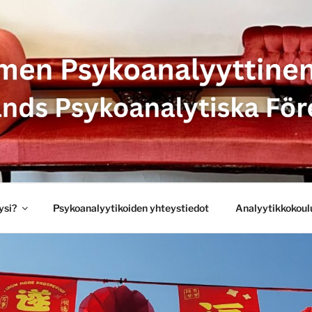
SYKOANALYYTTINEN 
 PSYKOANALYTISKA 
ysi?
Psykoanalyytikoiden yhteystiedot
Analyytikkokoul