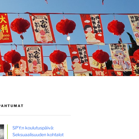
PAHTUMAT
SPY:n koulutuspäivä:
Seksuaalisuuden kohtalot