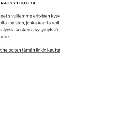
ANALYYTIKOLTA
t sivuillemme erityisen kysy
lta -palstan, jonka kautta voit
na­lyysia koskevia kysy­myksiä
emme.
t helpoiten tämän linkin kautta