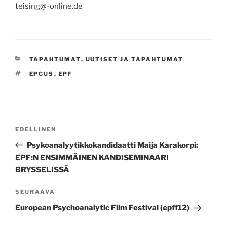
teising@-online.de
KATEGORIAT
TAPAHTUMAT
,
UUTISET JA TAPAHTUMAT
AVAINSANAT
EPCUS
,
EPF
Artikkelien
Edellinen
EDELLINEN
selaus
artikkeli
Psykoanalyytikkokandidaatti Maija Karakorpi:
EPF:N ENSIMMÄINEN KANDISEMINAARI
BRYSSELISSÄ
Seuraava
SEURAAVA
artikkeli
European Psychoanalytic Film Festival (epff12)