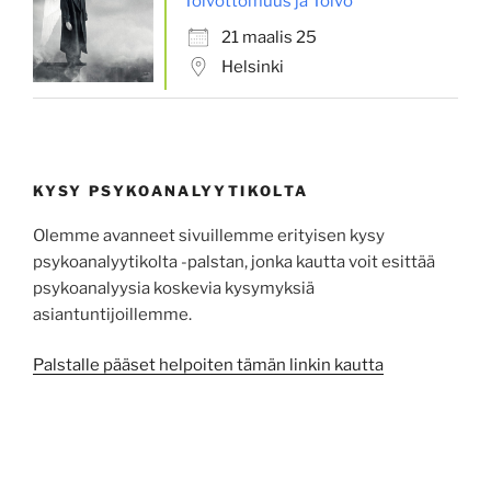
Toivottomuus ja Toivo
21 maalis 25
Helsinki
KYSY PSYKOANALYYTIKOLTA
Olemme avanneet sivuillemme erityisen kysy
psykoanalyytikolta -palstan, jonka kautta voit esittää
psykoa­na­lyysia koskevia kysy­myksiä
asiantuntijoillemme.
Palstalle pääset helpoiten tämän linkin kautta