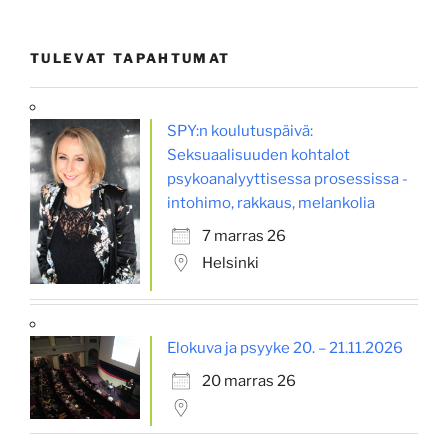
TULEVAT TAPAHTUMAT
SPY:n koulutuspäivä:
Seksuaalisuuden kohtalot
psykoanalyyttisessa prosessissa -
intohimo, rakkaus, melankolia
7 marras 26
Helsinki
Elokuva ja psyyke 20. – 21.11.2026
20 marras 26