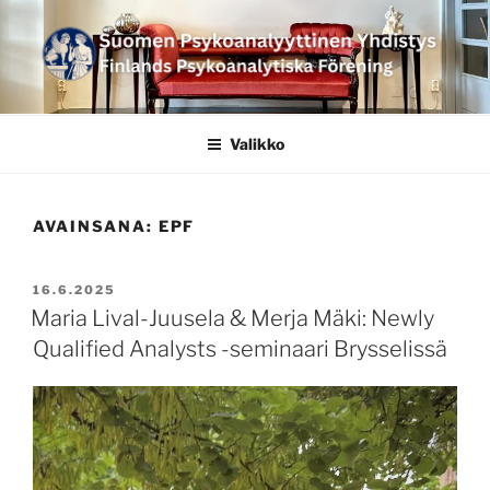
Siirry
sisältöön
SUOMEN
PSYKOANALYYTTINEN
Valikko
YHDISTYS FINLANDS
PSYKOANALYTISKA
AVAINSANA:
EPF
FÖRENING
JULKAISTU
16.6.2025
Maria Lival-Juusela & Merja Mäki: Newly
Qualified Analysts -seminaari Brysselissä