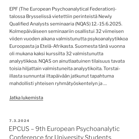
EPF (The European Psychoanalytical Federation)-
talossa Brysselissä vietettiin perinteistä Newly
Qualified Analysts seminaaria (NQAS) 12.-15.6.2025.
Kolmepäiväiseen seminaariin osallistui 32 viimeisen
viiden vuoden aikana valmistunutta psykoanalyytikkoa
Euroopasta ja Etelä-Afrikasta. Suomesta tänä vuonna
oli mukana kaksi kurssilta 32 valmistunutta
analyytikkoa. NQAS on ainutlaatuinen tilaisuus tavata
toisia hiljattain valmistuneita analyytikoita. Torstai-
illasta sunnuntai iltapäivään jatkunut tapahtuma
mahdollisti yhteisen ryhmätyöskentelyn ja …
”Maria
Jatka lukemista
Lival-
Juusela
&
JULKAISTU
7.3.2024
Merja
EPCUS – 9th European Psychoanalytic
Mäki:
Conference for University Students,