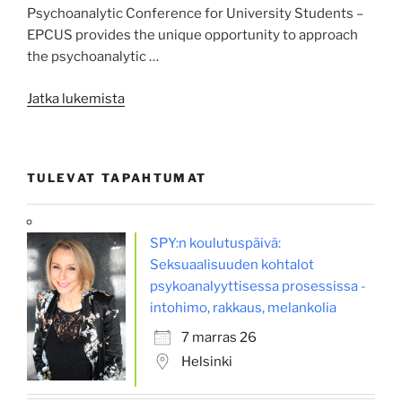
Psychoanalytic Conference for University Students –
EPCUS provides the unique opportunity to approach
the psychoanalytic …
”EPCUS
Jatka lukemista
–
9th
European
TULEVAT TAPAHTUMAT
Psychoanalytic
Conference
for
SPY:n koulutuspäivä:
University
Seksuaalisuuden kohtalot
Students,
psykoanalyyttisessa prosessissa -
Brussels
intohimo, rakkaus, melankolia
3rd
–
7 marras 26
5th
Helsinki
October
2024”