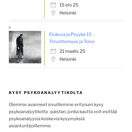
15 elo 25
Helsinki
Elokuva ja Psyyke 15 -
Toivottomuus ja Toivo
21 maalis 25
Helsinki
KYSY PSYKOANALYYTIKOLTA
Olemme avanneet sivuillemme erityisen kysy
psykoanalyytikolta -palstan, jonka kautta voit esittää
psykoa­na­lyysia koskevia kysy­myksiä
asiantuntijoillemme.