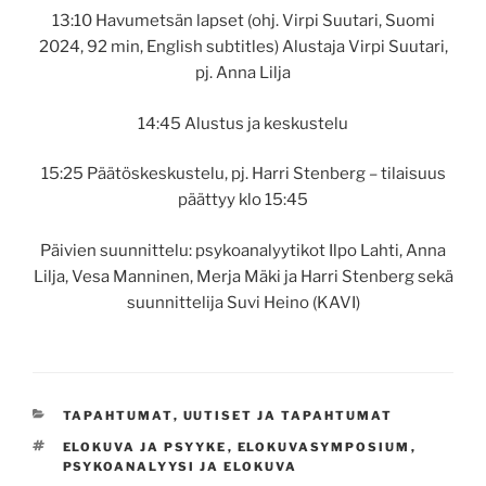
13:10 Havumetsän lapset (ohj. Virpi Suutari, Suomi
2024, 92 min, English subtitles) Alustaja Virpi Suutari,
pj. Anna Lilja
14:45 Alustus ja keskustelu
15:25 Päätöskeskustelu, pj. Harri Stenberg – tilaisuus
päättyy klo 15:45
Päivien suunnittelu: psykoanalyytikot Ilpo Lahti, Anna
Lilja, Vesa Manninen, Merja Mäki ja Harri Stenberg sekä
suunnittelija Suvi Heino (KAVI)
KATEGORIAT
TAPAHTUMAT
,
UUTISET JA TAPAHTUMAT
AVAINSANAT
ELOKUVA JA PSYYKE
,
ELOKUVASYMPOSIUM
,
PSYKOANALYYSI JA ELOKUVA