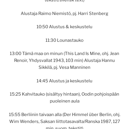
tekstit/svensk text)
Alustaja Raimo Niemistö, pj. Harri Stenberg
10:50 Alustus & keskustelu
11:30 Lounastauko
13:00 Tämä maa on minun (This Land Is Mine, ohj. Jean
Renoir, Yhdysvallat 1943, 103 min) Alustaja Hannu
Sikkilä, pj. Vesa Manninen
14:45 Alustus ja keskustelu
15:25 Kahvitauko (sisältyy hintaan), Oodin pohjoispään
puoleinen aula
15:55 Berliinin taivaan alla (Der Himmel über Berlin, ohj.
Wim Wenders, Saksan liittotasavalta/Ranska 1987, 127
min, suom. tekstit)