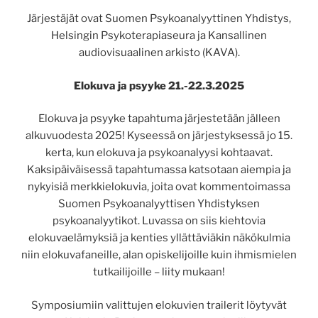
Järjestäjät ovat Suomen Psykoanalyyttinen Yhdistys,
Helsingin Psykoterapiaseura ja Kansallinen
audiovisuaalinen arkisto (KAVA).
Elokuva ja psyyke 21.-22.3.2025
Elokuva ja psyyke tapahtuma järjestetään jälleen
alkuvuodesta 2025! Kyseessä on järjestyksessä jo 15.
kerta, kun elokuva ja psykoanalyysi kohtaavat.
Kaksipäiväisessä tapahtumassa katsotaan aiempia ja
nykyisiä merkkielokuvia, joita ovat kommentoimassa
Suomen Psykoanalyyttisen Yhdistyksen
psykoanalyytikot. Luvassa on siis kiehtovia
elokuvaelämyksiä ja kenties yllättäviäkin näkökulmia
niin elokuvafaneille, alan opiskelijoille kuin ihmismielen
tutkailijoille – liity mukaan!
Symposiumiin valittujen elokuvien trailerit löytyvät