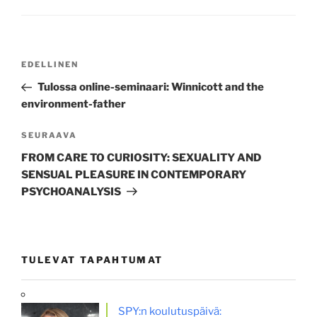
Artikkelien
Edellinen
EDELLINEN
selaus
artikkeli
Tulossa online-seminaari: Winnicott and the
environment-father
Seuraava
SEURAAVA
artikkeli
FROM CARE TO CURIOSITY: SEXUALITY AND
SENSUAL PLEASURE IN CONTEMPORARY
PSYCHOANALYSIS
TULEVAT TAPAHTUMAT
SPY:n koulutuspäivä: