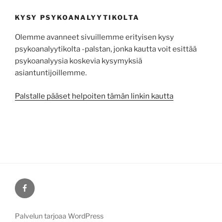
KYSY PSYKOANALYYTIKOLTA
Olemme avanneet sivuillemme erityisen kysy
psykoanalyytikolta -palstan, jonka kautta voit esittää
psykoa­na­lyysia koskevia kysy­myksiä
asiantuntijoillemme.
Palstalle pääset helpoiten tämän linkin kautta
Facebook
Palvelun tarjoaa WordPress