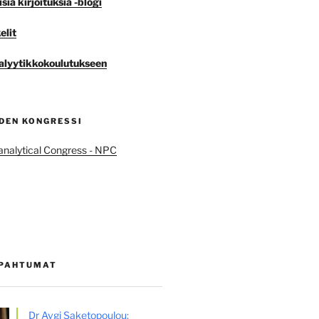
ia kirjoituksia -blogi
elit
lyytikkokoulutukseen
DEN KONGRESSI
nalytical Congress - NPC
APAHTUMAT
Dr Avgi Saketopoulou: