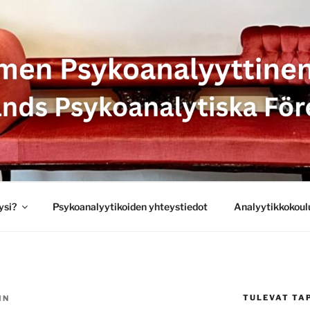
SYKOANALYYTTINEN 
 PSYKOANALYTISKA 
ysi?
Psykoanalyytikoiden yhteystiedot
Analyytikkokoul
TULEVAT TA
IN