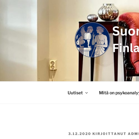
Siirry
sisältöön
SUOMEN P
FINLANDS
Uutiset
Mitä on psykoanaly
JULKAISTU
3.12.2020
KIRJOITTANUT
ADM