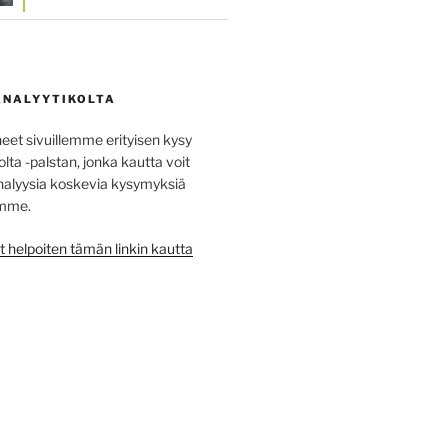
ANALYYTIKOLTA
t sivuillemme erityisen kysy
lta -palstan, jonka kautta voit
na­lyysia koskevia kysy­myksiä
emme.
t helpoiten tämän linkin kautta