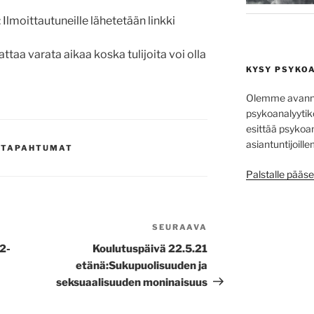
: Ilmoittautuneille lähetetään linkki
ttaa varata aikaa koska tulijoita voi olla
KYSY PSYKO
Olemme avannee
psykoanalyytiko
esittää psykoa­
asiantuntijoill
A TAPAHTUMAT
Palstalle pääse
SEURAAVA
Seuraava
artikkeli
2-
Koulutuspäivä 22.5.21
etänä:Sukupuolisuuden ja
seksuaalisuuden moninaisuus