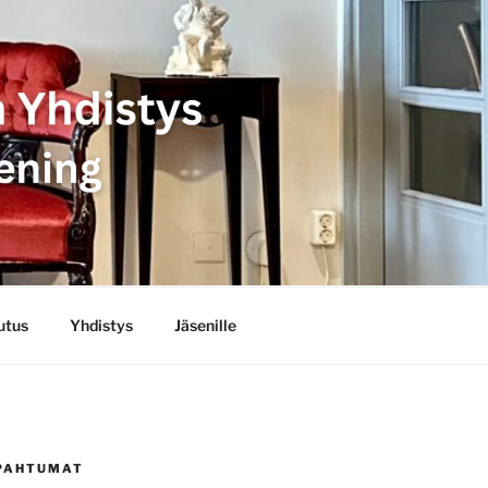
YHDISTYS
FÖRENING
utus
Yhdistys
Jäsenille
PAHTUMAT