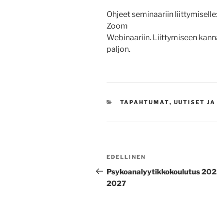
Ohjeet seminaariin liittymiselle
Zoom
Webinaariin. Liittymiseen kanna
paljon.
KATEGORIAT
TAPAHTUMAT
,
UUTISET J
Artikkelien
Edellinen
EDELLINEN
selaus
artikkeli
Psykoanalyytikkokoulutus 202
2027