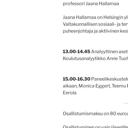
professori Jaana Hallamaa
Jaana Hallamaa on Helsingin yli
Valtakunnallisen sosiaali- ja t
puheenjohtaja ja aktiivinen kes
13.00-14.45
Analyyttinen aset
Koulutusanalyytikko Anne Tu
15.00-16.30
Paneelikeskustel
aikaan, Monica Eggert, Teemu R
Eerola
Osallistumismaksu on 80 euro
Osallistuminen on vain jäsenill