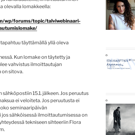
a olevalla lomakkeella:
m/wp/forums/topic/talviwebinaari-
tautumislomake/
tapahtuu täyttämällä yllä oleva
essä. Kun lomake on täytetty ja
ulee vahvistus ilmoittautujan
 on sitova.
 sähköpostiin 15.1. jälkeen. Jos peruutus
ksua ei veloiteta. Jos peruutusta ei
 koko seminaaripäivän
i jos sähköisessä ilmoittautumisessa on
hteydessä tekniseen sihteeriin Flora
om.