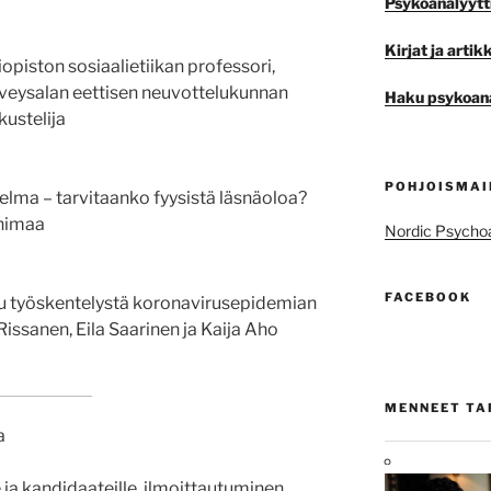
Psykoanalyyttis
Kirjat ja artikk
opiston sosiaalietiikan professori,
erveysalan eettisen neuvottelukunnan
Haku psykoana
kustelija
POHJOISMAI
elma – tarvitaanko fyysistä läsnäoloa?
ohimaa
Nordic Psychoa
FACEBOOK
u työskentelystä koronavirusepidemian
issanen, Eila Saarinen ja Kaija Aho
MENNEET T
a
e ja kandidaateille, ilmoittautuminen