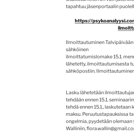
tapahtuu jäsenportaalin puolell
https://psykoanalyysi.co
ilmoit
Ilmoittautuminen Talvipäivään 
sähköinen
ilmoittatumislomake 15.1. menn
lähetetty, ilmoittautumisesta t
sähköpostiin. Ilmoittautuminen
Lasku lähetetään ilmoittautujan
tehdään ennen 15.1. seminaarima
tehdä ennen 15.1., laskutetaan
maksu. Peruutustapauksissa ta
ongelmia, pyydetään olemaan y
Walliniin, flora.wallin@gmail.c