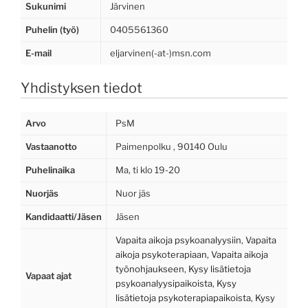
Sukunimi
Järvinen
Puhelin (työ)
0405561360
E-mail
eljarvinen(-at-)msn.com
Yhdistyksen tiedot
Arvo
PsM
Vastaanotto
Paimenpolku , 90140 Oulu
Puhelinaika
Ma, ti klo 19-20
Nuorjäs
Nuor jäs
Kandidaatti/Jäsen
Jäsen
Vapaita aikoja psykoanalyysiin
,
Vapaita
aikoja psykoterapiaan
,
Vapaita aikoja
työnohjaukseen
,
Kysy lisätietoja
Vapaat ajat
psykoanalyysipaikoista
,
Kysy
lisätietoja psykoterapiapaikoista
,
Kysy