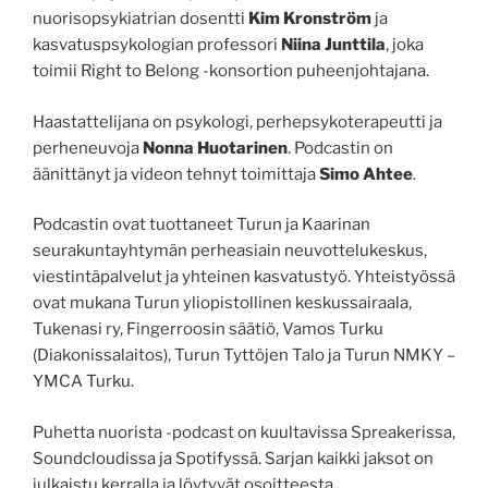
nuorisopsykiatrian dosentti
Kim Kronström
ja
kasvatuspsykologian professori
Niina Junttila
, joka
toimii Right to Belong -konsortion puheenjohtajana.
Haastattelijana on psykologi, perhepsykoterapeutti ja
perheneuvoja
Nonna Huotarinen
. Podcastin on
äänittänyt ja videon tehnyt toimittaja
Simo Ahtee
.
Podcastin ovat tuottaneet Turun ja Kaarinan
seurakuntayhtymän perheasiain neuvottelukeskus,
viestintäpalvelut ja yhteinen kasvatustyö. Yhteistyössä
ovat mukana Turun yliopistollinen keskussairaala,
Tukenasi ry, Fingerroosin säätiö, Vamos Turku
(Diakonissalaitos), Turun Tyttöjen Talo ja Turun NMKY –
YMCA Turku.
Puhetta nuorista -podcast on kuultavissa Spreakerissa,
Soundcloudissa ja Spotifyssä. Sarjan kaikki jaksot on
julkaistu kerralla ja löytyvät osoitteesta