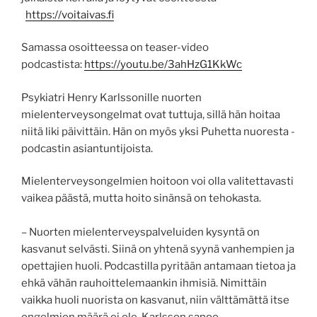
https://voitaivas.fi
Samassa osoitteessa on teaser-video
podcastista:
https://youtu.be/3ahHzG1KkWc
Psykiatri Henry Karlssonille nuorten
mielenterveysongelmat ovat tuttuja, sillä hän hoitaa
niitä liki päivittäin. Hän on myös yksi Puhetta nuoresta -
podcastin asiantuntijoista.
Mielenterveysongelmien hoitoon voi olla valitettavasti
vaikea päästä, mutta hoito sinänsä on tehokasta.
– Nuorten mielenterveyspalveluiden kysyntä on
kasvanut selvästi. Siinä on yhtenä syynä vanhempien ja
opettajien huoli. Podcastilla pyritään antamaan tietoa ja
ehkä vähän rauhoittelemaankin ihmisiä. Nimittäin
vaikka huoli nuorista on kasvanut, niin välttämättä itse