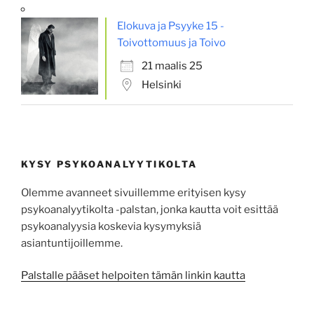
Elokuva ja Psyyke 15 -
Toivottomuus ja Toivo
21 maalis 25
Helsinki
KYSY PSYKOANALYYTIKOLTA
Olemme avanneet sivuillemme erityisen kysy
psykoanalyytikolta -palstan, jonka kautta voit esittää
psykoa­na­lyysia koskevia kysy­myksiä
asiantuntijoillemme.
Palstalle pääset helpoiten tämän linkin kautta