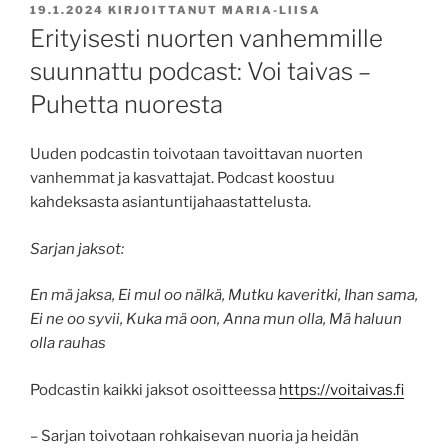
JULKAISTU
19.1.2024
KIRJOITTANUT
MARIA-LIISA
Erityisesti nuorten vanhemmille
suunnattu podcast: Voi taivas –
Puhetta nuoresta
Uuden podcastin toivotaan tavoittavan nuorten
vanhemmat ja kasvattajat. Podcast koostuu
kahdeksasta asiantuntijahaastattelusta.
Sarjan jaksot:
En mä jaksa, Ei mul oo nälkä, Mutku kaveritki, Ihan sama,
Ei ne oo syvii, Kuka mä oon, Anna mun olla, Mä haluun
olla rauhas
Podcastin kaikki jaksot osoitteessa
https://voitaivas.fi
– Sarjan toivotaan rohkaisevan nuoria ja heidän