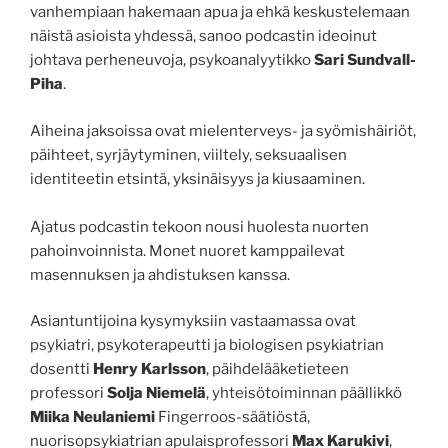
vanhempiaan hakemaan apua ja ehkä keskustelemaan
näistä asioista yhdessä, sanoo podcastin ideoinut
johtava perheneuvoja, psykoanalyytikko
Sari Sundvall-
Piha
.
Aiheina jaksoissa ovat mielenterveys- ja syömishäiriöt,
päihteet, syrjäytyminen, viiltely, seksuaalisen
identiteetin etsintä, yksinäisyys ja kiusaaminen.
Ajatus podcastin tekoon nousi huolesta nuorten
pahoinvoinnista. Monet nuoret kamppailevat
masennuksen ja ahdistuksen kanssa.
Asiantuntijoina kysymyksiin vastaamassa ovat
psykiatri, psykoterapeutti ja biologisen psykiatrian
dosentti
Henry Karlsson
, päihdelääketieteen
professori
Solja Niemelä
, yhteisötoiminnan päällikkö
Miika Neulaniemi
Fingerroos-säätiöstä,
nuorisopsykiatrian apulaisprofessori
Max Karukivi
,