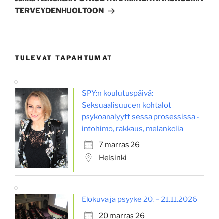
TERVEYDENHUOLTOON
TULEVAT TAPAHTUMAT
SPY:n koulutuspäivä:
Seksuaalisuuden kohtalot
psykoanalyyttisessa prosessissa -
intohimo, rakkaus, melankolia
7 marras 26
Helsinki
Elokuva ja psyyke 20. – 21.11.2026
20 marras 26