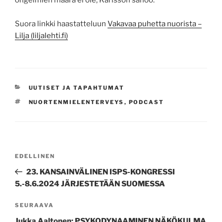
ongelmien määrä ei ole, Karlsson sanoo.
Suora linkki haastatteluun
Vakavaa puhetta nuorista –
Lilja (liljalehti.fi)
KATEGORIAT
UUTISET JA TAPAHTUMAT
AVAINSANAT
NUORTENMIELENTERVEYS
,
PODCAST
Artikkelien
Edellinen
EDELLINEN
selaus
artikkeli
23. KANSAINVÄLINEN ISPS-KONGRESSI
5.-8.6.2024 JÄRJESTETÄÄN SUOMESSA
Seuraava
SEURAAVA
artikkeli
Jukka Aaltonen: PSYKODYNAAMINEN NÄKÖKULMA