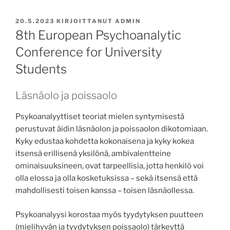
JULKAISTU
20.5.2023
KIRJOITTANUT
ADMIN
8th European Psychoanalytic
Conference for University
Students
Läsnäolo ja poissaolo
Psykoanalyyttiset teoriat mielen syntymisestä
perustuvat äidin läsnäolon ja poissaolon dikotomiaan.
Kyky edustaa kohdetta kokonaisena ja kyky kokea
itsensä erillisenä yksilönä, ambivalentteine
ominaisuuksineen, ovat tarpeellisia, jotta henkilö voi
olla elossa ja olla kosketuksissa – sekä itsensä että
mahdollisesti toisen kanssa – toisen läsnäollessa.
Psykoanalyysi korostaa myös tyydytyksen puutteen
(mielihyvän ja tyydytyksen poissaolo) tärkeyttä