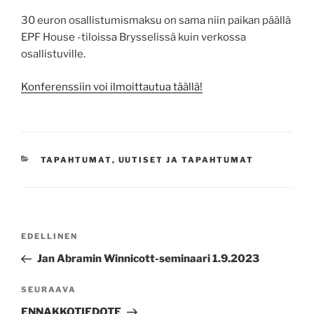
30 euron osallistumismaksu on sama niin paikan päällä
EPF House -tiloissa Brysselissä kuin verkossa
osallistuville.
Konferenssiin voi ilmoittautua täällä!
KATEGORIAT
TAPAHTUMAT
,
UUTISET JA TAPAHTUMAT
Artikkelien
Edellinen
EDELLINEN
selaus
artikkeli
Jan Abramin Winnicott-seminaari 1.9.2023
Seuraava
SEURAAVA
artikkeli
ENNAKKOTIEDOTE