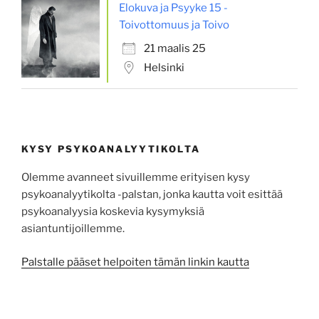
Elokuva ja Psyyke 15 -
Toivottomuus ja Toivo
21 maalis 25
Helsinki
KYSY PSYKOANALYYTIKOLTA
Olemme avanneet sivuillemme erityisen kysy
psykoanalyytikolta -palstan, jonka kautta voit esittää
psykoa­na­lyysia koskevia kysy­myksiä
asiantuntijoillemme.
Palstalle pääset helpoiten tämän linkin kautta