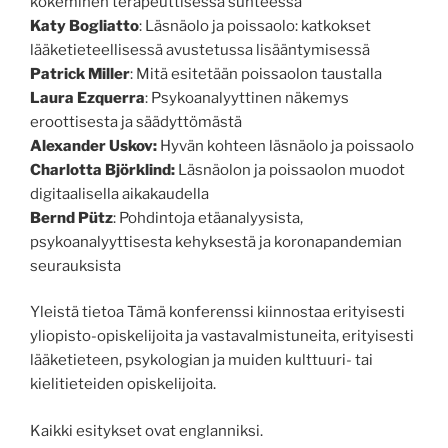
kokeminen terapeuttisessa suhteessa
Katy Bogliatto
: Läsnäolo ja poissaolo: katkokset
lääketieteellisessä avustetussa lisääntymisessä
Patrick Miller
: Mitä esitetään poissaolon taustalla
Laura Ezquerra
: Psykoanalyyttinen näkemys
eroottisesta ja säädyttömästä
Alexander Uskov:
Hyvän kohteen läsnäolo ja poissaolo
Charlotta Björklind:
Läsnäolon ja poissaolon muodot
digitaalisella aikakaudella
Bernd Pütz
: Pohdintoja etäanalyysista,
psykoanalyyttisesta kehyksestä ja koronapandemian
seurauksista
Yleistä tietoa Tämä konferenssi kiinnostaa erityisesti
yliopisto-opiskelijoita ja vastavalmistuneita, erityisesti
lääketieteen, psykologian ja muiden kulttuuri- tai
kielitieteiden opiskelijoita.
Kaikki esitykset ovat englanniksi.