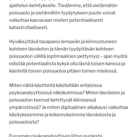
ajattelun kehitykselle. Tiedämme, että sietämätön
poissaolo ja sietämätön tyydytyksen puute voivat
vaikuttaa kasvavaan mielen potentiaalisesti
katastrofaalisesti.
Hyväksyttävä tasapaino lempeän ja kiinnostuneen
kohteen läsnäolon ja tämän tyydyttävän kohteen
poissaolon välillä (optimaalinen pettymys) – ajan myötä
edistää potentiaalista kykyä olla läsnä toisen kanssa ja
käsitellä toisen poissaoloa pitäen toinen mielessä.
Miten näitä käsitteitä käsitellään erilaisissa
psykoanalyyttisissä näkökulmissa? Miten läsnäolon ja
poissaolon teemat kehittyvät kliinisessä
ympäristössä? Ja miten digitaalinen aikakausi vaikuttaa
käsitykseemme ja kokemuksiimme läsnäolosta ja
poissaolosta?
Euroopan psykoanalyyttisen liiton puolesta