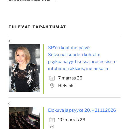
TULEVAT TAPAHTUMAT
SPY:n koulutuspäivä:
Seksuaalisuuden kohtalot
psykoanalyyttisessa prosessissa -
intohimo, rakkaus, melankolia
7 marras 26
Helsinki
Elokuva ja psyyke 20. – 21.11.2026
20 marras 26