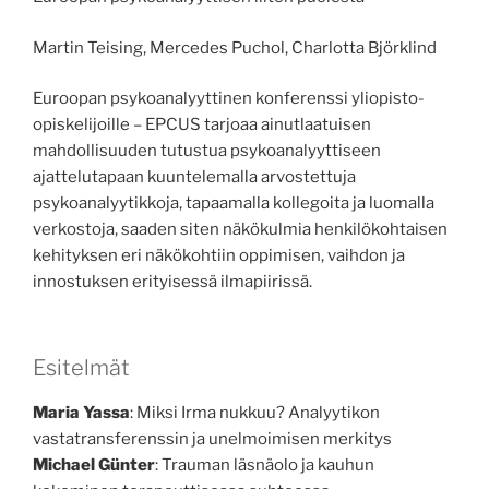
Martin Teising, Mercedes Puchol, Charlotta Björklind
Euroopan psykoanalyyttinen konferenssi yliopisto-
opiskelijoille – EPCUS tarjoaa ainutlaatuisen
mahdollisuuden tutustua psykoanalyyttiseen
ajattelutapaan kuuntelemalla arvostettuja
psykoanalyytikkoja, tapaamalla kollegoita ja luomalla
verkostoja, saaden siten näkökulmia henkilökohtaisen
kehityksen eri näkökohtiin oppimisen, vaihdon ja
innostuksen erityisessä ilmapiirissä.
Esitelmät
Maria Yassa
: Miksi Irma nukkuu? Analyytikon
vastatransferenssin ja unelmoimisen merkitys
Michael Günter
: Trauman läsnäolo ja kauhun