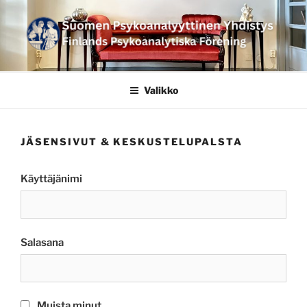
Siirry
sisältöön
SUOMEN
PSYKOANALYYTTINEN
Valikko
YHDISTYS FINLANDS
PSYKOANALYTISKA
JÄSENSIVUT & KESKUSTELUPALSTA
FÖRENING
Käyttäjänimi
Salasana
Muista minut