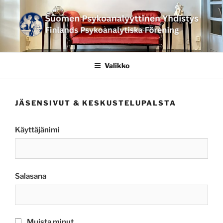
Siirry
sisältöön
SUOMEN
PSYKOANALYYTTINEN
Valikko
YHDISTYS FINLANDS
PSYKOANALYTISKA
JÄSENSIVUT & KESKUSTELUPALSTA
FÖRENING
Käyttäjänimi
Salasana
Muista minut