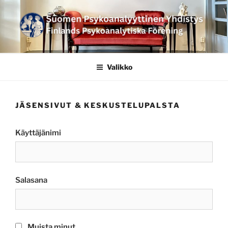
Siirry
sisältöön
SUOMEN
PSYKOANALYYTTINEN
Valikko
YHDISTYS FINLANDS
PSYKOANALYTISKA
JÄSENSIVUT & KESKUSTELUPALSTA
FÖRENING
Käyttäjänimi
Salasana
Muista minut