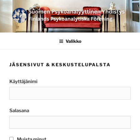
Siirry
sisältöön
SUOMEN
PSYKOANALYYTTINEN
Valikko
YHDISTYS FINLANDS
PSYKOANALYTISKA
JÄSENSIVUT & KESKUSTELUPALSTA
FÖRENING
Käyttäjänimi
Salasana
Muista minut