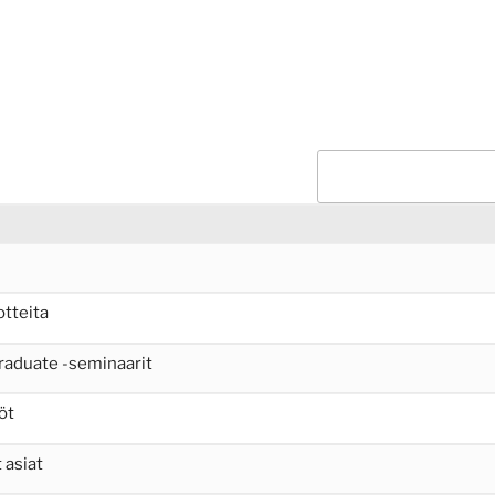
otteita
raduate -seminaarit
öt
 asiat