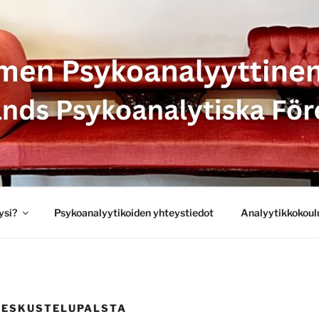
SYKOANALYYTTINEN 
 PSYKOANALYTISKA 
ysi?
Psykoanalyytikoiden yhteystiedot
Analyytikkokoul
KESKUSTELUPALSTA