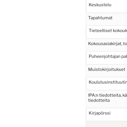
Keskustelu
Tapahtumat
Tieteelliset kokou
Kokousasiakirjat, 
Puheenjohtajan pa
Muistokirjoitukset
Koulutusinstituutin
IPA:n tiedotteita, k
tiedotteita
Kirjapörssi