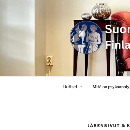
Siirry
sisältöön
SUOMEN P
FINLANDS
Uutiset
Mitä on psykoanaly
JÄSENSIVUT & 