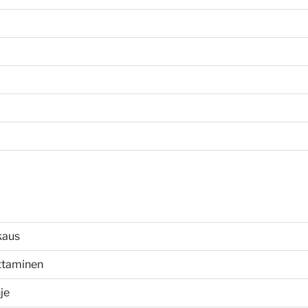
kaus
uttaminen
je