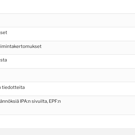
kset
toimintakertomukset
lsta
 tiedotteita
äännöksiä IPA:n sivuilta, EPF:n