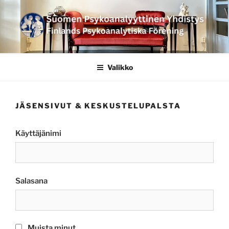
Siirry
sisältöön
SUOMEN
PSYKOANALYYTTINEN
Valikko
YHDISTYS FINLANDS
PSYKOANALYTISKA
JÄSENSIVUT & KESKUSTELUPALSTA
FÖRENING
Käyttäjänimi
Salasana
Muista minut