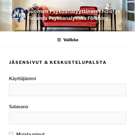
Siirry
sisältöön
SUOMEN
PSYKOANALYYTTINEN
Valikko
YHDISTYS FINLANDS
PSYKOANALYTISKA
JÄSENSIVUT & KESKUSTELUPALSTA
FÖRENING
Käyttäjänimi
Salasana
Muista minut