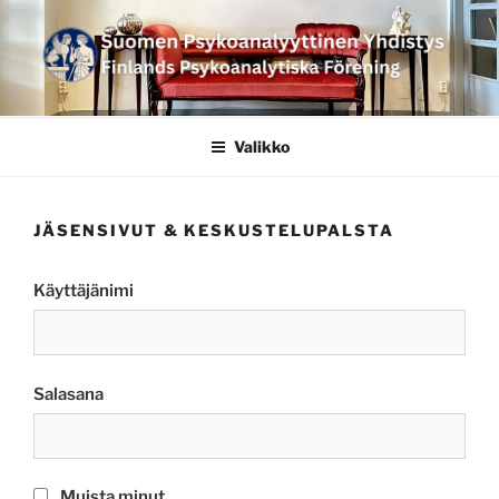
Siirry
sisältöön
SUOMEN
PSYKOANALYYTTINEN
Valikko
YHDISTYS FINLANDS
PSYKOANALYTISKA
JÄSENSIVUT & KESKUSTELUPALSTA
FÖRENING
Käyttäjänimi
Salasana
Muista minut