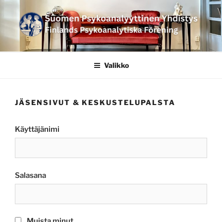
Siirry
sisältöön
SUOMEN
PSYKOANALYYTTINEN
Valikko
YHDISTYS FINLANDS
PSYKOANALYTISKA
JÄSENSIVUT & KESKUSTELUPALSTA
FÖRENING
Käyttäjänimi
Salasana
Muista minut