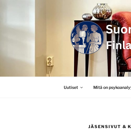
Siirry
sisältöön
SUOMEN P
FINLANDS
Uutiset
Mitä on psykoanaly
JÄSENSIVUT & 