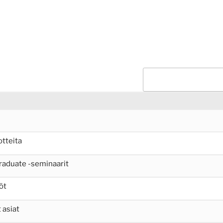
otteita
raduate -seminaarit
öt
 asiat