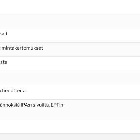
kset
toimintakertomukset
lsta
 tiedotteita
äännöksiä IPA:n sivuilta, EPF:n