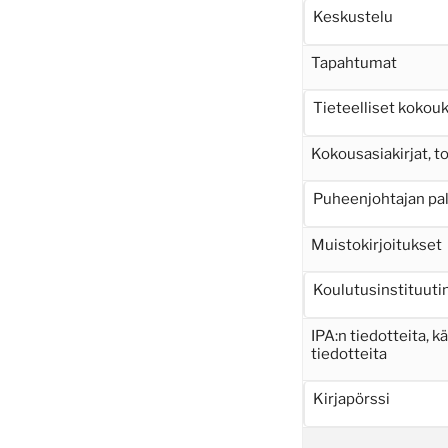
Keskustelu
Tapahtumat
Tieteelliset kokou
Kokousasiakirjat, 
Puheenjohtajan pa
Muistokirjoitukset
Koulutusinstituutin
IPA:n tiedotteita, k
tiedotteita
Kirjapörssi