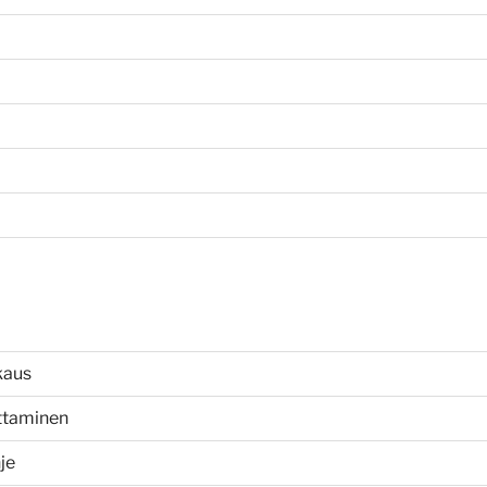
kaus
uttaminen
je