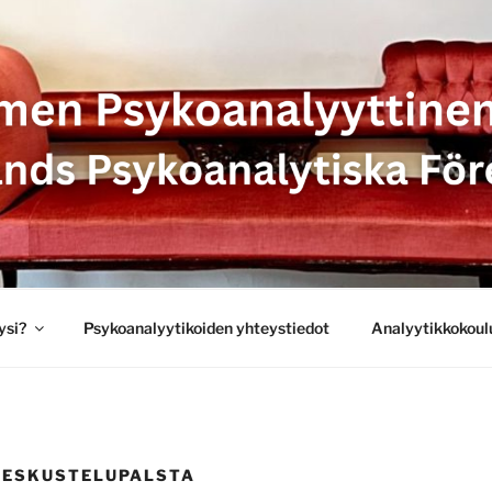
SYKOANALYYTTINEN 
 PSYKOANALYTISKA 
ysi?
Psykoanalyytikoiden yhteystiedot
Analyytikkokoul
KESKUSTELUPALSTA