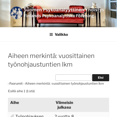
Siirry
sisältöön
SUOMEN
PSYKOANALYYTTINEN
Valikko
YHDISTYS FINLANDS
PSYKOANALYTISKA
Aiheen merkintä: vuosittainen
FÖRENING
työnohjaustuntien lkm
›
Foorumit
›
Aiheen merkintä: vuosittainen työnohjaustuntien lkm
Esillä aihe 1 (1:stä)
Aihe
Viimeisin
julkasu
Työnohjauksen
2 vuotta, 8