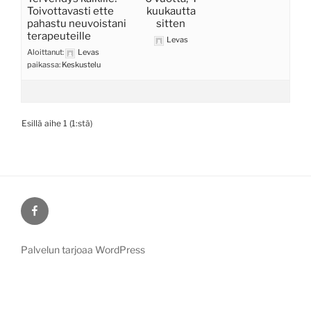
Toivottavasti ette
kuukautta
pahastu neuvoistani
sitten
terapeuteille
Levas
Aloittanut:
Levas
paikassa:
Keskustelu
Esillä aihe 1 (1:stä)
Facebook
Palvelun tarjoaa WordPress