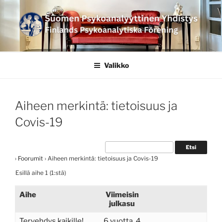
Siirry
sisältöön
SUOMEN
PSYKOANALYYTTINEN
Valikko
YHDISTYS FINLANDS
PSYKOANALYTISKA
Aiheen merkintä: tietoisuus ja
FÖRENING
Covis-19
›
Foorumit
›
Aiheen merkintä: tietoisuus ja Covis-19
Esillä aihe 1 (1:stä)
Aihe
Viimeisin
julkasu
Tervehdys kaikille!
6 vuotta, 4