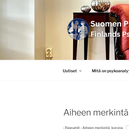
Siirry
sisältöön
SUOMEN P
FINLANDS
Uutiset
Mitä on psykoanaly
Aiheen merkintä
›
Foorumit
›
Aiheen merkintä: korona