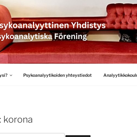
SYKOANALYYTTINEN 
 PSYKOANALYTISKA 
ysi?
Psykoanalyytikoiden yhteystiedot
Analyytikkokoul
: korona