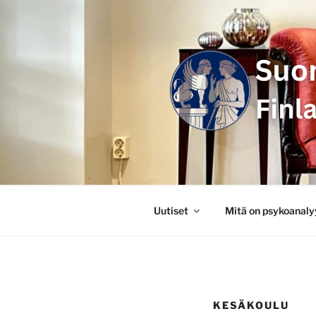
Siirry
sisältöön
SUOMEN P
FINLANDS
Uutiset
Mitä on psykoanaly
KESÄKOULU