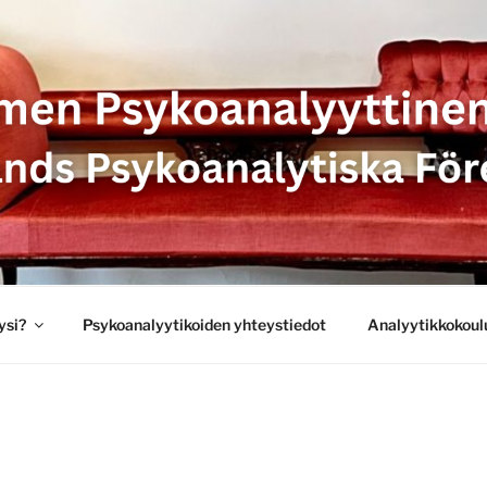
SYKOANALYYTTINEN 
 PSYKOANALYTISKA 
ysi?
Psykoanalyytikoiden yhteystiedot
Analyytikkokoul