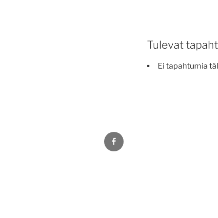
Tulevat tapah
Ei tapahtumia täl
Facebook