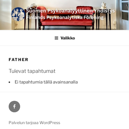
Siirry
sisältöön
SUOMEN
PSYKOANALYYTTINEN
Valikko
YHDISTYS FINLANDS
PSYKOANALYTISKA
FATHER
FÖRENING
Tulevat tapahtumat
Ei tapahtumia tällä avainsanalla
Facebook
Palvelun tarjoaa WordPress