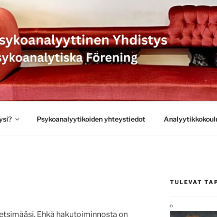
SYKOANALYYTTINEN 
 PSYKOANALYTISKA 
ysi?
Psykoanalyytikoiden yhteystiedot
Analyytikkokoul
TULEVAT TA
 etsimääsi. Ehkä hakutoiminnosta on