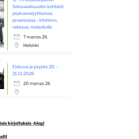
Seksuaalisuuden kohtalot
psykoanalyyttisessa
prosessissa - intohimo,
rakkaus, melankolia
7 marras 26
Helsinki
Elokuva ja psyyke 20. –
21.11.2026
20 marras 26
ia kirjoituksia -blogi
elit