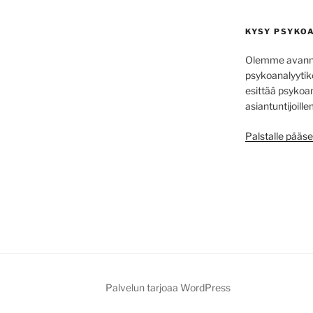
KYSY PSYKO
Olemme avannee
psykoanalyytiko
esittää psykoa­
asiantuntijoill
Palstalle pääse
Palvelun tarjoaa WordPress