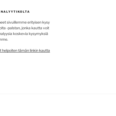
ANALYYTIKOLTA
t sivuillemme erityisen kysy
lta -palstan, jonka kautta voit
na­lyysia koskevia kysy­myksiä
emme.
t helpoiten tämän linkin kautta