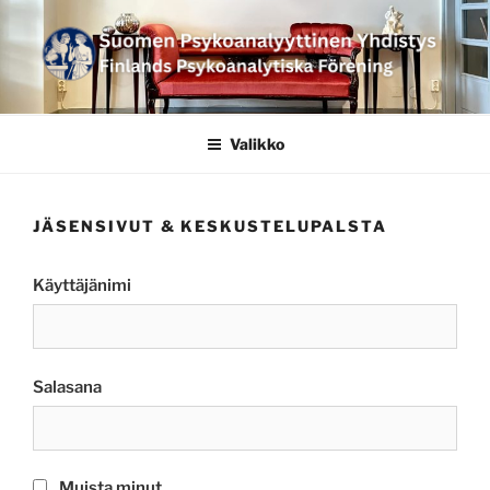
Siirry
sisältöön
SUOMEN
PSYKOANALYYTTINEN
Valikko
YHDISTYS FINLANDS
PSYKOANALYTISKA
JÄSENSIVUT & KESKUSTELUPALSTA
FÖRENING
Käyttäjänimi
Salasana
Muista minut