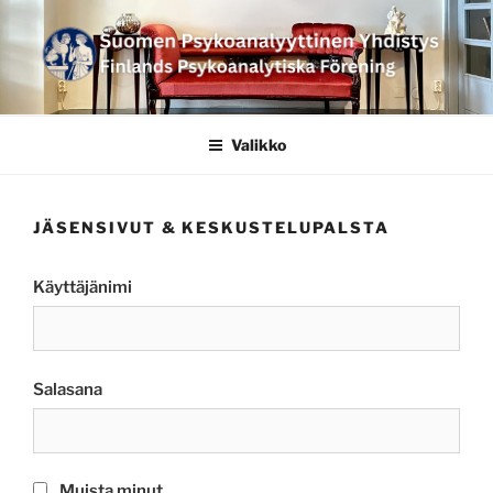
Siirry
sisältöön
SUOMEN
PSYKOANALYYTTINEN
Valikko
YHDISTYS FINLANDS
PSYKOANALYTISKA
JÄSENSIVUT & KESKUSTELUPALSTA
FÖRENING
Käyttäjänimi
Salasana
Muista minut