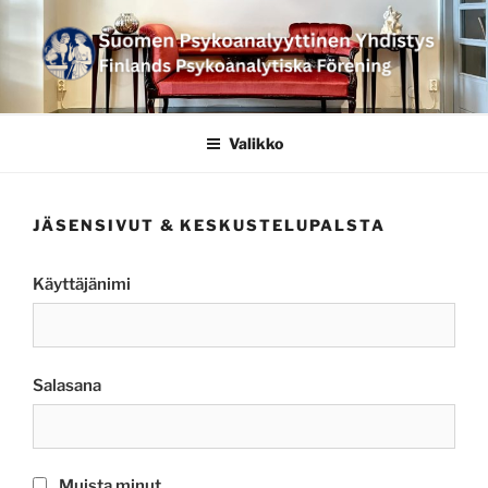
Siirry
sisältöön
SUOMEN
PSYKOANALYYTTINEN
Valikko
YHDISTYS FINLANDS
PSYKOANALYTISKA
JÄSENSIVUT & KESKUSTELUPALSTA
FÖRENING
Käyttäjänimi
Salasana
Muista minut