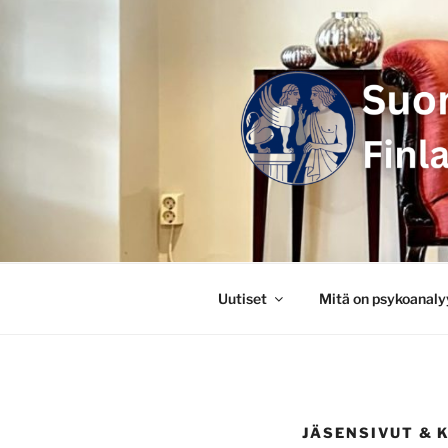
Siirry
sisältöön
SUOMEN P
FINLANDS
Uutiset
Mitä on psykoanaly
JÄSENSIVUT & 