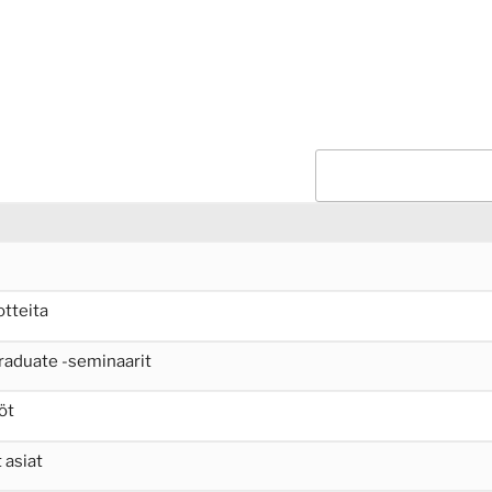
otteita
raduate -seminaarit
öt
 asiat