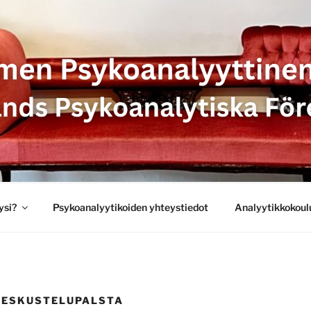
SYKOANALYYTTINEN 
 PSYKOANALYTISKA 
ysi?
Psykoanalyytikoiden yhteystiedot
Analyytikkokoul
KESKUSTELUPALSTA