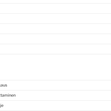
kaus
uttaminen
je