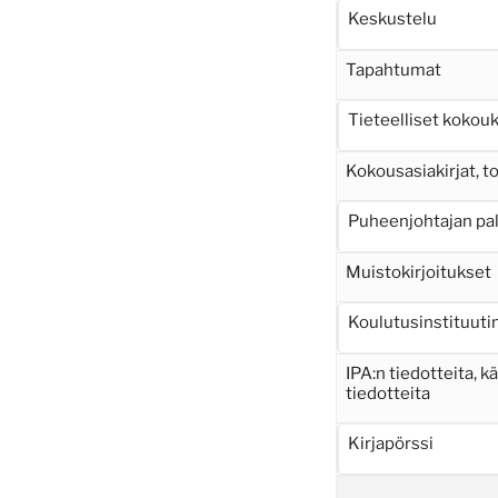
Keskustelu
Tapahtumat
Tieteelliset kokou
Kokousasiakirjat, 
Puheenjohtajan pa
Muistokirjoitukset
Koulutusinstituutin
IPA:n tiedotteita, k
tiedotteita
Kirjapörssi