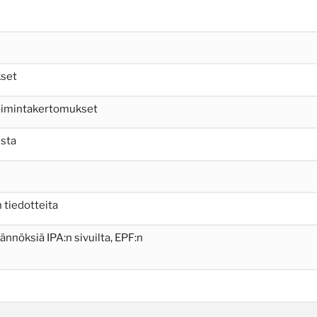
kset
toimintakertomukset
lsta
 tiedotteita
äännöksiä IPA:n sivuilta, EPF:n