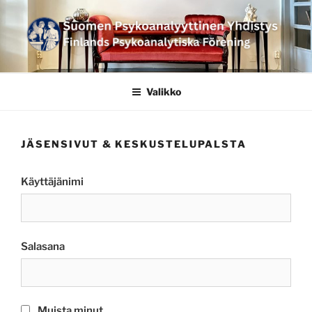
Siirry
sisältöön
SUOMEN
PSYKOANALYYTTINEN
Valikko
YHDISTYS FINLANDS
PSYKOANALYTISKA
JÄSENSIVUT & KESKUSTELUPALSTA
FÖRENING
Käyttäjänimi
Salasana
Muista minut