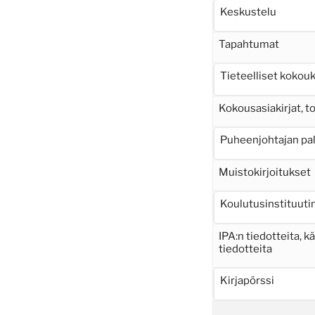
Keskustelu
Tapahtumat
Tieteelliset kokou
Kokousasiakirjat, 
Puheenjohtajan pa
Muistokirjoitukset
Koulutusinstituutin
IPA:n tiedotteita, k
tiedotteita
Kirjapörssi