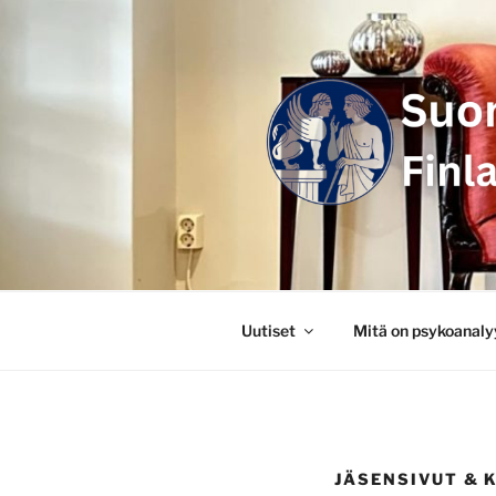
Siirry
sisältöön
SUOMEN P
FINLANDS
Uutiset
Mitä on psykoanaly
JÄSENSIVUT & 