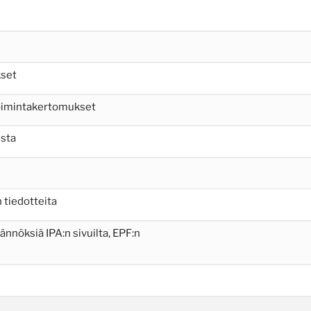
kset
toimintakertomukset
lsta
 tiedotteita
äännöksiä IPA:n sivuilta, EPF:n