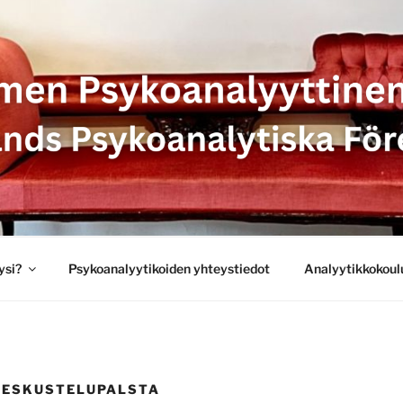
SYKOANALYYTTINEN 
 PSYKOANALYTISKA 
ysi?
Psykoanalyytikoiden yhteystiedot
Analyytikkokoul
KESKUSTELUPALSTA