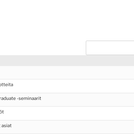
otteita
raduate -seminaarit
öt
 asiat