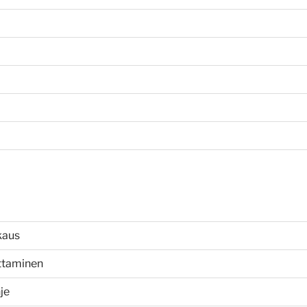
kaus
uttaminen
je