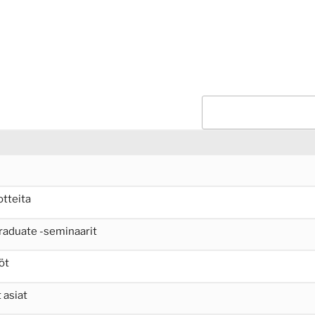
otteita
raduate -seminaarit
öt
 asiat