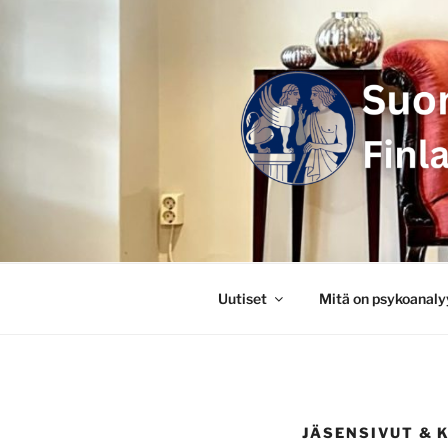
Siirry
sisältöön
SUOMEN P
FINLANDS
Uutiset
Mitä on psykoanaly
JÄSENSIVUT & 