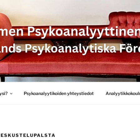
SYKOANALYYTTINEN 
 PSYKOANALYTISKA 
ysi?
Psykoanalyytikoiden yhteystiedot
Analyytikkokoul
KESKUSTELUPALSTA