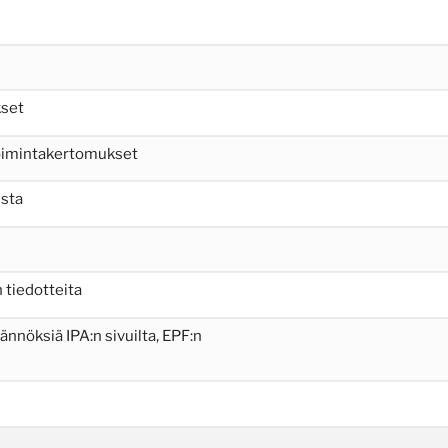
kset
toimintakertomukset
lsta
 tiedotteita
äännöksiä IPA:n sivuilta, EPF:n