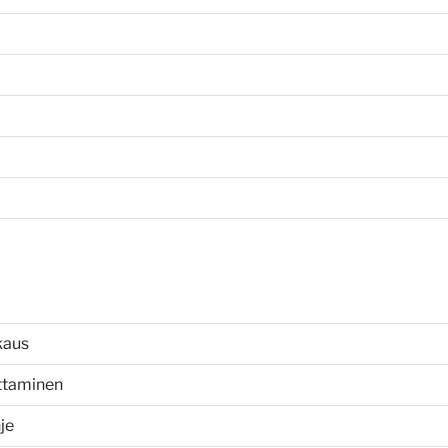
kaus
uttaminen
je