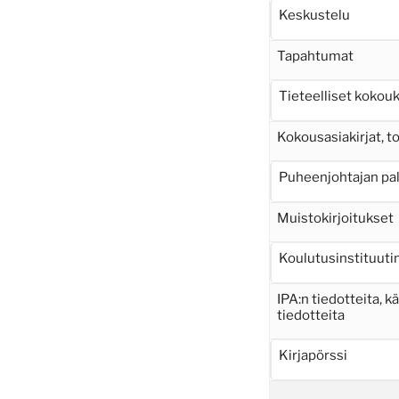
Keskustelu
Tapahtumat
Tieteelliset kokou
Kokousasiakirjat, 
Puheenjohtajan pa
Muistokirjoitukset
Koulutusinstituutin
IPA:n tiedotteita, k
tiedotteita
Kirjapörssi